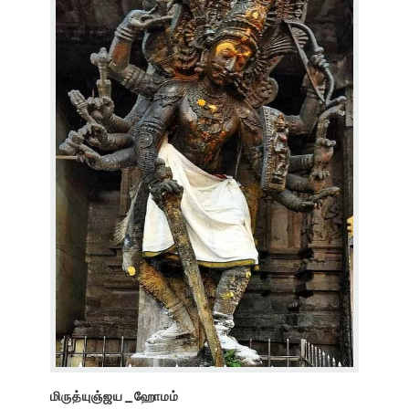
மிருத்யுஞ்ஜய_ஹோமம்