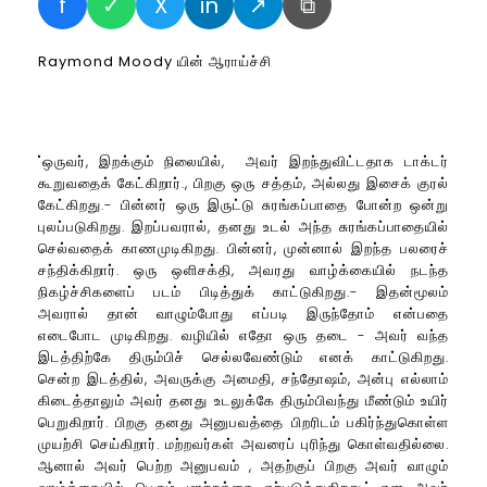
f
✓
X
in
↗
⧉
Raymond Moody யின் ஆராய்ச்சி
"ஒருவர், இறக்கும் நிலையில், அவர் இறந்துவிட்டதாக டாக்டர்
கூறுவதைக் கேட்கிறார்., பிறகு ஒரு சத்தம், அல்லது இசைக் குரல்
கேட்கிறது.- பின்னர் ஒரு இருட்டு சுரங்கப்பாதை போன்ற ஒன்று
புலப்படுகிறது. இறப்பவரால், தனது உடல் அந்த சுரங்கப்பாதையில்
செல்வதைக் காணமுடிகிறது. பின்னர், முன்னால் இறந்த பலரைச்
சந்திக்கிறார். ஒரு ஒளிசக்தி, அவரது வாழ்க்கையில் நடந்த
நிகழ்ச்சிகளைப் படம் பிடித்துக் காட்டுகிறது.- இதன்மூலம்
அவரால் தான் வாழும்போது எப்படி இருந்தோம் என்பதை
எடைபோட முடிகிறது. வழியில் எதோ ஒரு தடை - அவர் வந்த
இடத்திற்கே திரும்பிச் செல்லவேண்டும் எனக் காட்டுகிறது.
சென்ற இடத்தில், அவருக்கு அமைதி, சந்தோஷம், அன்பு எல்லாம்
கிடைத்தாலும் அவர் தனது உடலுக்கே திரும்பிவந்து மீண்டும் உயிர்
பெறுகிறார். பிறகு தனது அனுபவத்தை பிறரிடம் பகிர்ந்துகொள்ள
முயற்சி செய்கிறார். மற்றவர்கள் அவரைப் புரிந்து கொள்வதில்லை.
ஆனால் அவர் பெற்ற அனுபவம் , அதற்குப் பிறகு அவர் வாழும்