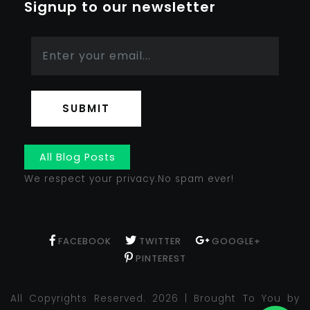
Signup to our newsletter
SUBMIT
All Blog Posts
We respect your privacy.No spam ever!
FACEBOOK
TWITTER
GOOGLE+
PINTEREST
All Copyrights Reserved. 2026 | Brought To You by