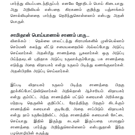
பார்த்து வியப்படைந்திருப்பர். எனவே ஜோதிடம் பொய் கிடையாது.
அது அறிவியல் என்பதை கிரகணம் குறித்து பஞ்சாங்கம்
சொல்லியுள்ளதை பார்த்து தெரிந்துகொள்ளலாம் என்பது அதன்
பொருள்.
சாமிதான் பொய்யானால் சாணம் பாரு..
விளக்கம் : நெல்லை மாவட்டத்து கிராமங்களில் முன்பெல்லாம்
செம்மண் கலந்து வீட்டு சமையலறையில் அவ்வப்போது அடுப்பு
செய்வார்கள். அதன்மீது சாணத்தை பூசுவார்கள். ஒரு அடுப்பு
பிய்ந்தவுடன் புதிதாக அடுப்பு உருவாக்கும்போது, பசு சாணத்தை
எடுத்து அதை விநாயகர் என்று உருவம் பிடித்து வணங்குவார்கள்.
அதன்பிறகே அடுப்பு செய்வார்கள்.
இப்படி விநாயகர் உருவம் பிடித்த சாணத்தை பிறகு
தூக்கிப்போட்டுவிடுவார்கள். அதில்தான் ஆச்சரியம். விநாயகர்
என்று கும்பிட்ட அந்த சாணத்தில் மட்டும் கரையான் அரிக்காது.
மற்றபடி தெருவில் குறிப்பிட்ட நேரத்திற்கு பிறகும் கிடக்கும்
சாணத்தில் கரையான் குடியேறி, அதை சாப்பிடும். விநாயகர்
என்று நாம் உருவேற்றிவிட்ட அந்த சாணத்தில் கரையான் சேட்டை
செய்யாது. இதில் இருந்து கடவுள் இருப்பதை பாமரனும்
சாணத்தை பார்த்து அறிந்துகொள்ளலாம் என்பதுதான் இந்த
பழமொழியின் கருத்து