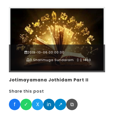
2019-10-06 00:00:00
D.Shanmuga Sundaram
1460
Jotimayamana Jothidam Part II
Share this post
f
✓
X
in
↗
⧉