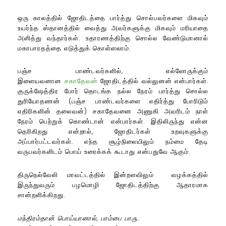
ஒரு காலத்தில் ஜோதிடத்தை பார்த்து சொல்பவர்களை மிகவும்
உயர்ந்த ஸ்தானத்தில் வைத்து அவர்களுக்கு மிகவும் மரியாதை
அளித்து வந்தார்கள். உதாரணத்திற்கு சொல்ல வேண்டுமானால்
மகாபாரதத்தை எடுத்துக் கொள்ளலாம்.
பஞ்ச பாண்டவர்களில், எல்லோருக்கும்
இளையவனான
சகாதேவன்
ஜோதிடத்தில் வல்லுனன் என்பார்கள்.
குருக்ஷேத்திர போர் தொடங்க நல்ல நேரம் பார்த்து சொல்ல
துரியோதணன் (பஞ்ச பாண்டவர்களை எதிர்த்து போரிடும்
எதிரிகளின் தலைவன்) சகாதேவனை அணுகி அவரிடம் நாள்
நேரம் பெற்றுக் கொண்டான் என்பார்கள். இதிலிருந்து என்ன
தெரிகிறது என்றால், ஜோதிடர்கள் உறவுகளுக்கு
அப்பார்பட்டவர்கள். எந்த சூழ்நிலையிலும் நம்மை தேடி
வருபவர்களிடம் பொய் உரைக்கக் கூடாது என்பதுவே ஆகும்.
திருநெல்வேலி மாவட்டத்தில் இன்றளவிலும் வழக்கத்தில்
இருந்துவரும் பழமொழி ஜோதிடத்திற்கு ஆதாரமாக
சான்றளிக்கிறது.
மந்திரம்தான் பொய்யானால், பாம்பை பாரு..