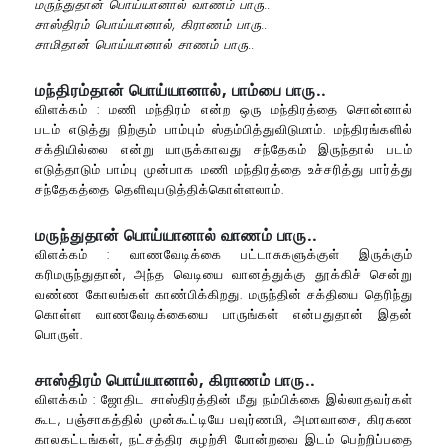
மருந்துதான் பொய்யானால் வாணம் பாரு..
சாஸ்திரம் பொய்யானால், கிராணம் பாரு..
சாமிதான் பொய்யானால் சாணம் பாரு..
மந்திரம்தான் பொய்யானால், பாம்பை பாரு..
விளக்கம் : மணி மந்திரம் என்ற ஒரு மந்திரத்தை சொன்னால்
படம் எடுத்து நிற்கும் பாம்பும் ஸ்தம்பித்துவிடுமாம். மந்திரங்களில்
சக்தியில்லை என்று யாருக்காவது சந்தேகம் இருந்தால் படம்
எடுத்தாடும் பாம்பு முன்பாக மணி மந்திரத்தை உச்சரித்து பார்த்து
சந்தேகத்தை தெளிவுபடுத்திக்கொள்ளலாம்.
மருந்துதான் பொய்யானால் வாணம் பாரு..
விளக்கம் : வாணவேடிக்கை பட்டாசுகளுக்குள் இருக்கும்
கரிமருந்துதான், அந்த வெடியை வானத்துக்கு தூக்கிச் சென்று
வண்ண கோலங்கள் காண்பிக்கிறது. மருந்தின் சக்தியை தெரிந்து
கொள்ள வாணவேடிக்கையை பாருங்கள் என்பதுதான் இதன்
பொருள்.
சாஸ்திரம் பொய்யானால், கிராணம் பாரு..
விளக்கம் : ஜோதிட சாஸ்திரத்தின் மீது நம்பிக்கை இல்லாதவர்கள்
கூட, பஞ்சாகத்தில் முன்கூட்டியே பவுர்ணமி, அமாவாசை, கிரகண
காலகட்டங்கள், நட்சத்திர சுழற்சி போன்றவை இடம் பெற்றிப்பதை