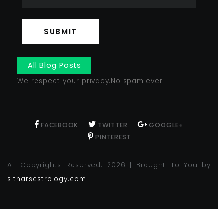
SUBMIT
All Blog Posts
We respect your privacy.No spam ever!
FACEBOOK
TWITTER
GOOGLE+
PINTEREST
All Copyrights Reserved. 2026 | Brought To You by
sitharsastrology.com