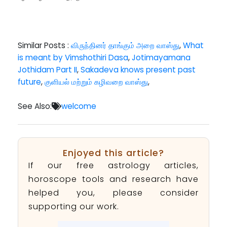
Similar Posts :
விருந்தினர் தாங்கும் அறை வாஸ்து
,
What
is meant by Vimshothiri Dasa
,
Jotimayamana
Jothidam Part II
,
Sakadeva knows present past
future
,
குளியல் மற்றும் கழிவறை வாஸ்து
,
See Also:
welcome
Enjoyed this article?
If our free astrology articles,
horoscope tools and research have
helped you, please consider
supporting our work.