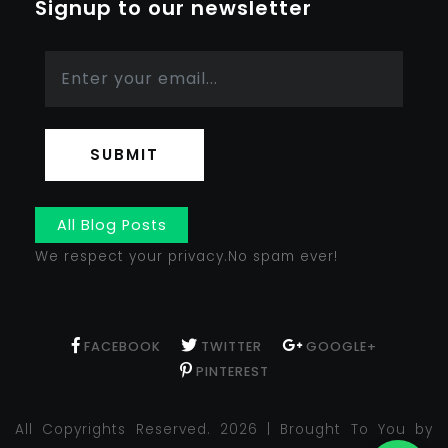
Signup to our newsletter
SUBMIT
All Blog Posts
We respect your privacy.No spam ever!
FACEBOOK
TWITTER
GOOGLE+
PINTEREST
All Copyrights Reserved. 2026 | Brought To You by