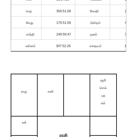
ராகு
350:51:00
ரேவதி
2
கேது
170:51:00
அஸ்தம்
4
மாந்தி
249:59:47
மூலம்
3
லக்னம்
307:52:26
சதையம்
1
சூரி
செவ்
ராகு
சனி
புத
சுக்
லக்
ராசி