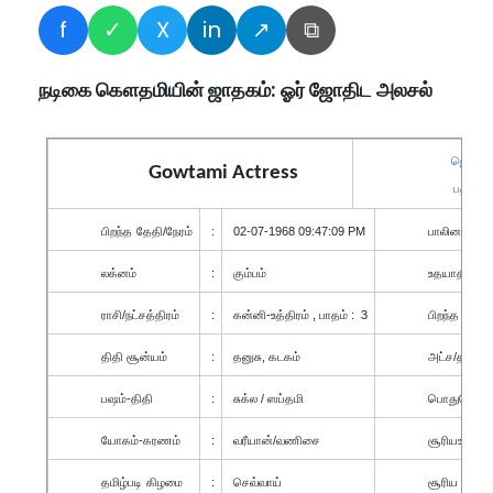
f
✓
X
in
↗
⧉
நடிகை கௌதமியின் ஜாதகம்: ஓர் ஜோதிட அலசல்
ஜெனனீ 
Gowtami Actress
பதவிபூர
பிறந்த
தேதி
/
நேரம்
:
02-07-1968 09:47:09 PM
பாலினம்
லக்னம்
:
கும்பம்
உதயாதி
நாழ
ராசி
/
நட்சத்திரம்
:
கன்னி-உத்திரம் , பாதம் : 3
பிறந்த
இடம்
திதி சூன்யம்
:
தனுசு, கடகம்
அட்ச/தீர்க்
பஷம்
-
திதி
:
சுக்ல / ஸப்தமி
பொதுநேரம்
-
யோகம்
-
கரணம்
:
வரீயான்/வணிசை
சூரியஉதயம்
தமிழ்படி
கிழமை
:
செவ்வாய்
சூரிய
அஸ்த