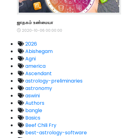
ஜாதகம் உண்மையா
2020-10-06 00:00:00
2026
Abishegam
Agni
america
Ascendant
astrology-preliminaries
astronomy
aswini
Authors
bangle
Basics
Beef Chili Fry
best-astrology-software