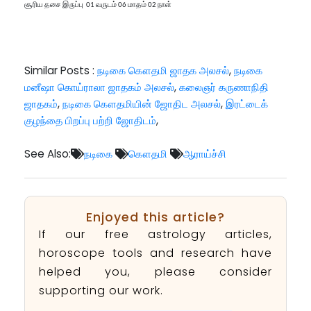
சூரிய தசை இருப்பு 01 வருடம் 06 மாதம் 02 நாள்
Similar Posts :
நடிகை கௌதமி ஜாதக அலசல்
,
நடிகை
மனீஷா கொய்ராலா ஜாதகம் அலசல்
,
கலைஞர் கருணாநிதி
ஜாதகம்
,
நடிகை கௌதமியின் ஜோதிட அலசல்
,
இரட்டைக்
குழந்தை பிறப்பு பற்றி ஜோதிடம்
,
See Also:
நடிகை
கௌதமி
ஆராய்ச்சி
Enjoyed this article?
If our free astrology articles,
horoscope tools and research have
helped you, please consider
supporting our work.