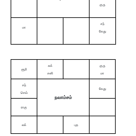
குரு
சந்
மா
கேது
சுக்
குரு
சூரி
சனி
மா
சந்
கேது
செவ்
நவாம்சம்
ராகு
லக்
புத