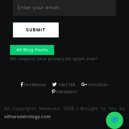
SUBMIT
All Blog Posts
We respect your privacy.No spam ever!
FACEBOOK
TWITTER
GOOGLE+
PINTEREST
All Copyrights Reserved. 2026 | Brought To You by
sitharsastrology.com
💬