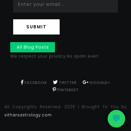
SUBMIT
All Blog Posts
We respect your privacy.No spam ever!
FACEBOOK
TWITTER
GOOGLE+
PINTEREST
All Copyrights Reserved. 2026 | Brought To You by
sitharsastrology.com
💬