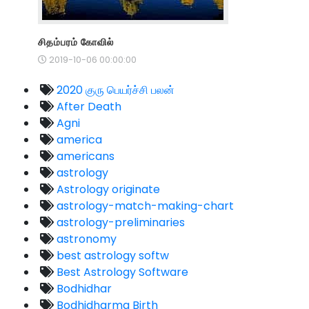
சிதம்பரம் கோவில்
2019-10-06 00:00:00
2020 குரு பெயர்ச்சி பலன்
After Death
Agni
america
americans
astrology
Astrology originate
astrology-match-making-chart
astrology-preliminaries
astronomy
best astrology softw
Best Astrology Software
Bodhidhar
Bodhidharma Birth