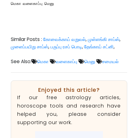
மெகா வளைகாப்பு மெனு
Similar Posts :
கோவைக்காய் வறுவல்
,
முள்ளங்கி சாப்ஸ்
,
முளைப்பயிறு சாப்ஸ்
,
பருப்பு ரசப் பொடி
,
தேங்காய் சட்னி
,
See Also:
மெகா
வளைகாப்பு
மெனு
சமையல்
Enjoyed this article?
If our free astrology articles,
horoscope tools and research have
helped you, please consider
supporting our work.