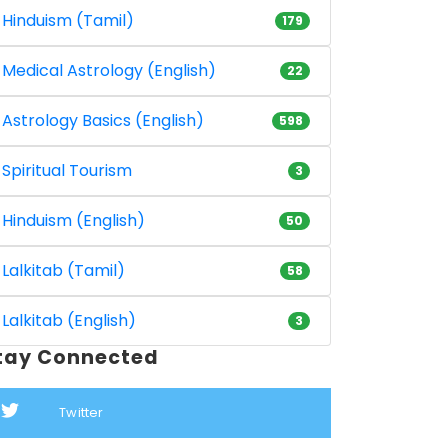
Hinduism (Tamil)
179
Medical Astrology (English)
22
Astrology Basics (English)
598
Spiritual Tourism
3
Hinduism (English)
50
Lalkitab (Tamil)
58
Lalkitab (English)
3
tay Connected
Twitter