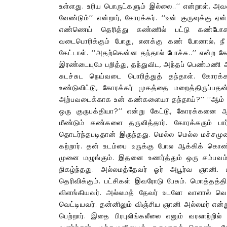
உள்ளது. உரிய பொருட்களும் இல்லை..’’ என்றாள், அவள்
வேண்டும்’’ என்றார், கோரக்கர். ‘‘உன் குருவுக்கு
எண்ணெய் தெரித்து கண்ணில் பட்டு கண்போகத
வடைபொரிக்கும் போது, எனக்கு கண் போனால், நீ
கேட்டாள். ‘‘அதற்கென்ன தந்தால் போச்சு..’’ என்
இரண்டையுமே பறித்து, தந்துவிட, அந்தப் பெண்மணி
சுடச்சுட நெய்வடை பொரித்துத் தந்தாள். கோரக்
உண்டுவிட்டு, கோரக்கர் முகத்தை மறைத்திருப்பத
அற்பவடைக்காக உன் கண்களையா தந்தாய்?’’ ‘‘ஆம் ஸ்
ஒரு குருபக்தியா?’’ என்று கேட்டு, கோரக்கனை 
மீண்டும் கண்களை தருவித்தார். கோரக்கரும் ப
தொடர்ந்தபடிதான் இருந்தது. மெல்ல மெல்ல மச்ச
கற்றார். தன் உடம்பை உருக்கு போல ஆக்கிக் க
முனை மழுங்கும். இதனை உணர்த்தும் ஒரு சம்பவம்
நிகழ்ந்தது. அல்லமத்தேவர் ஓர் அபூர்வ ஞானி.
தெரிவிக்கும். பட்சிகள் இவரோடு பேசும். மொத்த
விளங்கியவர். அல்லமத் தேவர் உடலோ வாளால் வெட்
வெட்டியவர். தன்னிலும் விஞ்சிய ஞானி அல்லமர் என்ற
பெற்றார். இதை பிரபுலிங்கலீலை எனும் வரலாற்றில