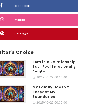
Facebook
Dribble
Pinterest
ditor's Choice
I Am in a Relationship,
But I Feel Emotionally
Single
2025-10-29 00:00:00
My Family Doesn't
Respect My
Boundaries
2025-10-29 00:00:00