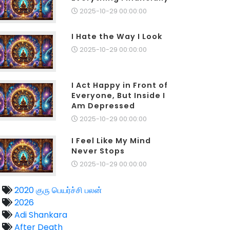
2025-10-29 00:00:00
I Hate the Way I Look
2025-10-29 00:00:00
I Act Happy in Front of
Everyone, But Inside I
Am Depressed
2025-10-29 00:00:00
I Feel Like My Mind
Never Stops
2025-10-29 00:00:00
2020 குரு பெயர்ச்சி பலன்
2026
Adi Shankara
After Death