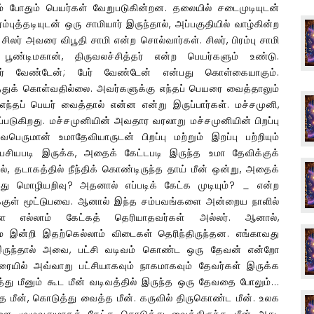
ும் போதும் பெயர்கள் வேறுபடுகின்றன. தலையில் சடைமுடியுடன்
ம்புத்தடியுடன் ஒரு சாமியார் இருந்தால், அப்பகுதியில் வாழ்கின்ற
லர் அவரை விபூதி சாமி என்ற சொல்வார்கள். சிலர், பிரம்பு சாமி
ண்டிமகான், திருவலச்சித்தர் என்ற பெயர்களும் உண்டு.
ஊர் வேண்டேன்; பேர் வேண்டேன் என்பது கொள்கையாகும்.
்துக் கொள்வதில்லை. அவர்களுக்கு எந்தப் பெயரை வைத்தாலும்
எந்தப் பெயர் வைத்தால் என்ன என்று இருப்பார்கள். மச்சமுனி,
ப்படுகிறது.
மச்சமுனியின் அவதார வரலாறு
மச்சமுனியின் பிறப்பு
ருமான் உமாதேவியாருடன் பிறப்பு மற்றும் இறப்பு பற்றியும்
 பேசியபடி இருக்க, அதைக் கேட்டபடி இருந்த உமா தேவிக்குக்
ல், தடாகத்தில் நீந்திக் கொண்டிருந்த தாய் மீன் ஒன்று, அதைக்
 ஏது மொழியறிவு? அதனால் எப்படிக் கேட்க முடியும்? _ என்ற
மக்குள் மூட்டுபவை. ஆனால் இந்த சம்பவங்களை அன்றைய நாளில்
களை எல்லாம் கேட்கத் தெரியாதவர்கள் அல்லர். ஆனால்,
 இன்றி இதற்கெல்லாம் விடைகள் தெரிந்திருந்தன. எங்காவது
் இருந்தால் அவை, பட்சி வடிவம் கொண்ட ஒரு தேவன் என்றோ
யில் அவ்வாறு பட்சியாகவும் நாகமாகவும் தேவர்கள் இருக்க
்து மீனும் கூட மீன் வடிவத்தில் இருந்த ஒரு தேவதை போலும்...
்த மீன், கொடுத்து வைத்த மீன். கருவில் திருகொண்ட மீன். உலக
ை முழுவதுமாகக் கேட்க கொடுத்து வைத்திருந்த மீன் அது.