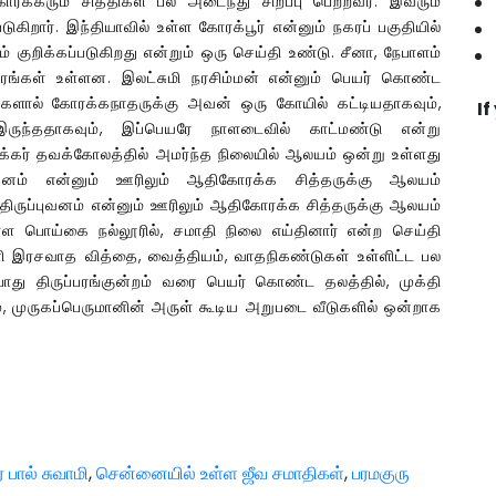
ரக்கரும் சித்திகள் பல அடைந்து சிறப்பு பெற்றவர். இவரும்
ுகிறார். இந்தியாவில் உள்ள கோரக்பூர் என்னும் நகரப் பகுதியில்
குறிக்கப்படுகிறது என்றும் ஒரு செய்தி உண்டு. சீனா, நேபாளம்
ங்கள் உள்ளன. இலட்சுமி நரசிம்மன் என்னும் பெயர் கொண்ட
களால் கோரக்கநாதருக்கு அவன் ஒரு கோயில் கட்டியதாகவும்,
If
ருந்ததாகவும், இப்பெயரே நாளடைவில் காட்மண்டு என்று
ோரக்கர் தவக்கோலத்தில் அமர்ந்த நிலையில் ஆலயம் ஒன்று உள்ளது
புவனம் என்னும் ஊரிலும் ஆதிகோரக்க சித்தருக்கு ஆலயம்
 திருப்புவனம் என்னும் ஊரிலும் ஆதிகோரக்க சித்தருக்கு ஆலயம்
உள்ள பொய்கை நல்லூரில், சமாதி நிலை எய்தினார் என்ற செய்தி
னி இரசவாத வித்தை, வைத்தியம், வாதநிகண்டுகள் உள்ளிட்ட பல
்போது திருப்பரங்குன்றம் வரை பெயர் கொண்ட தலத்தில், முக்தி
ம், முருகப்பெருமானின் அருள் கூடிய அறுபடை வீடுகளில் ஒன்றாக
 பால் சுவாமி
,
சென்னையில் உள்ள ஜீவ சமாதிகள்
,
பரமகுரு