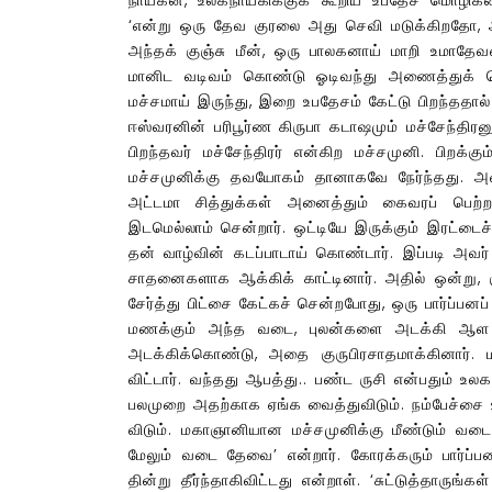
‘என்று ஒரு தேவ குரலை அது செவி மடுக்கிறதோ, அ
அந்தக் குஞ்சு மீன், ஒரு பாலகனாய் மாறி உமாதே
மானிட வடிவம் கொண்டு ஓடிவந்து அணைத்துக் கொ
மச்சமாய் இருந்து, இறை உபதேசம் கேட்டு பிறந்ததால்
ஈஸ்வரனின் பரிபூர்ண கிருபா கடாஷமும் மச்சேந்திரனு
பிறந்தவர் மச்சேந்திரர் என்கிற மச்சமுனி. பிறக
மச்சமுனிக்கு தவயோகம் தானாகவே நேர்ந்தது. அவ
அட்டமா சித்துக்கள் அனைத்தும் கைவரப் பெற்றார
இடமெல்லாம் சென்றார். ஒட்டியே இருக்கும் இரட்டைச
தன் வாழ்வின் கடப்பாடாய் கொண்டார். இப்படி
சாதனைகளாக ஆக்கிக் காட்டினார். அதில் ஒன்று, 
சேர்த்து பிட்சை கேட்கச் சென்றபோது, ஒரு பார்ப்ப
மணக்கும் அந்த வடை, புலன்களை அடக்கி ஆள வே
அடக்கிக்கொண்டு, அதை குருபிரசாதமாக்கினார். 
விட்டார். வந்தது ஆபத்து.. பண்ட ருசி என்பதும் உல
பலமுறை அதற்காக ஏங்க வைத்துவிடும். நம்பேச்சை 
விடும். மகாஞானியான மச்சமுனிக்கு மீண்டும் வட
மேலும் வடை தேவை’ என்றார். கோரக்கரும் பார்ப
தின்று தீர்ந்தாகிவிட்டது என்றாள். ‘சுட்டுத்தாருங