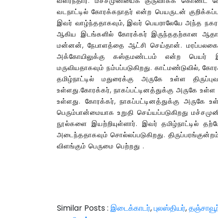
வளர்ந்தார். மச்சமுனியைக் குருவாகக் கொண்ட கோ
வடநாட்டில் கோரக்கநாதர் என்ற பெயருடன் குறிக்கப்பட
இவர் வாழ்ந்ததாகவும், இவர் பெயராலேயே அந்த நகரம் 
ஆகிய இடங்களில் கோரக்கர் இருந்ததற்கான ஆதார
மன்னன், நேபாளத்தை ஆட்சி செய்தான். மரப்பலகை
அக்கோயிலுக்கு கஸ்தமண்டபம் என்ற பெயர் இ
மருவியதாகவும் நம்பப்படுகிறது. காட்மண்டுவில், க
தமிழ்நாட்டில் மதுரைக்கு அருகே உள்ள திருப்
உள்ளது.கோரக்கர், நாகப்பட்டினத்துக்கு அருகே உள்ள
உள்ளது. கோரக்கர், நாகப்பட்டினத்துக்கு அருகே 
பெரும்பான்மையாக உறுதி செய்யப்படுகிறது மச்சமு
நூல்களை இயற்றியுள்ளார். இவர் தமிழ்நாட்டில் தற
அடைந்ததாகவும் சொல்லப்படுகிறது. திருப்பரங்குன்ற
விளங்கும் பெருமை பெற்றது .
Similar Posts :
இடைக்காடர்
,
புலஸ்தியர்
,
தஞ்சாவூர்