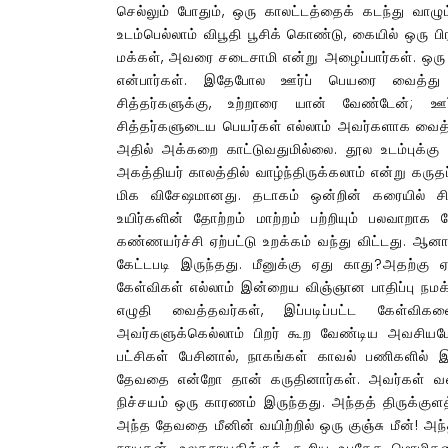
செல்லும் போதும், ஒரு காலட்டத்தைக் கடந்து வாழ
உடம்பெல்லாம் விபூதி பூசிக் கொண்டு, கையில் ஒரு பிர
மக்கள், அவரை சடைசாமி என்று அழைப்பார்கள். ஒரு சி
என்பார்கள். இதேபோல ஊர்ப் பெயரை வைத்து பூ
சித்தர்களுக்கு, உற்றாரை யான் வேண்டேன்; 
சித்தர்களுடைய பெயர்கள் எல்லாம் அவர்களாக வைத
அதில் அக்கறை காட்டுவதுமில்லை. தூல உடம்புக்கு 
அகத்தியர் காலத்தில் வாழ்ந்திருக்கலாம் என்று கருத
மிக விசேஷமானது. தடாகம் ஒன்றின் கரையில் சிவபெ
உயிர்களின் தோற்றம் மாற்றம் பற்றியும் பலவாறாக
கண்ணயர்ச்சி ஏற்பட்டு உறக்கம் வந்து விட்டது. ஆனா
கேட்டபடி இருந்தது. மீனுக்கு ஏது காது?அதற்கு
கேள்விகள் எல்லாம் இன்றைய விஞ்ஞான பாதிப்பு ந
எழுதி வைத்தவர்கள், இப்படிப்பட்ட கேள்வி
அவர்களுக்கெல்லாம் பிறர் கூற வேண்டிய அவசியமே
பட்சிகள் பேசினால், நாகங்கள் காவல் பணிகளில
தேவதை என்றோ தான் கருதினார்கள். அவர்கள் வரை
நிச்சயம் ஒரு காரணம் இருந்தது. அந்தத் திருக்குளத
அந்த தேவதை மீனின் வயிற்றில் ஒரு குஞ்சு மீன்! அந
நாயகன், உலகநாயகிக்குக் கூறிய உபதேச மொழிகள