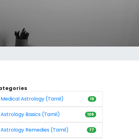
ategories
Medical Astrology (Tamil)
19
Astrology Basics (Tamil)
105
Astrology Remedies (Tamil)
77