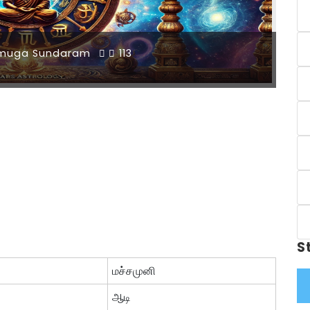
muga Sundaram
113
S
மச்சமுனி
ஆடி