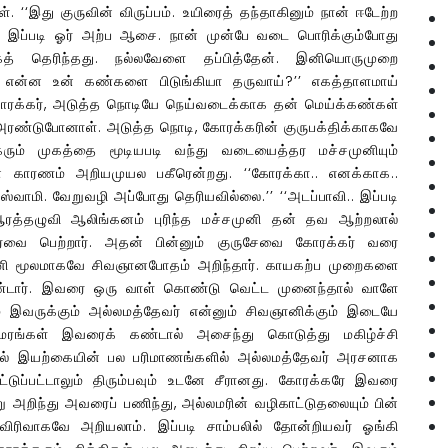
. ‘‘இது குருவின் விருப்பம். உயிரைத் தந்தாகினும் நான் ஈடேற்ற
 ஏன் இப்படி ஓர் அற்ப ஆசை. நான் முன்பே வடை பொரிக்கும்போது
் தெரிந்தது. நல்லவேளை தப்பித்தேன். இனியொருமுறை
 என்ன உன் கண்களை பிடுங்கியா தருவாய்?’’ எகத்தாளமாய்
ற கோரக்கர், அடுத்த நொடியே நெய்வடைக்காக தன் மெய்க்கண்கள்
 அரண்டுபோனாள். அடுத்த நொடி, கோரக்கரின் குருபக்திக்காகவே
கரும் முகத்தை மூடியபடி வந்து வடையைத்தர மச்சமுனியும்
ன் காரணம் அறியமுயல பகீரென்றது. ‘‘கோரக்கா.. எனக்காக..
வாமி. வேறுவழி அப்போது தெரியவில்லை.’’ ‘‘அடப்பாவி.. இப்படி
ஆரத்தழுவி ஆலிங்கனம் புரிந்த மச்சமுனி தன் தவ ஆற்றலால்
ார்வை பெற்றார். அதன் பின்னும் குருசேவை கோரக்கர் வரை
முனி மூலமாகவே சிவஞானபோதம் அறிந்தார். காயகற்ப முறைகளை
ொண்டார். இவரை ஒரு வாள் கொண்டு வெட்ட முனைந்தால் வாளே
 இவருக்கும் அல்லமத்தேவர் என்னும் சிவஞானிக்கும் இடையே
 மரங்கள் இவரைக் கண்டால் அசைந்து கொடுத்து மகிழ்ச்சி
த்தில் இயற்கையின் பல பரிமாணங்களில் அல்லமத்தேவர் அரசனாக
டுப்பட்டாலும் திரும்பவும் உடனே சீரானது. கோரக்கரே இவரை
ு அறிந்து அவரைப் பணிந்து, அல்லமரின் வழிகாட்டுதலையும் பின்
் விரிவாகவே அறியலாம். இப்படி சாம்பலில் தோன்றியவர் ஓங்கி