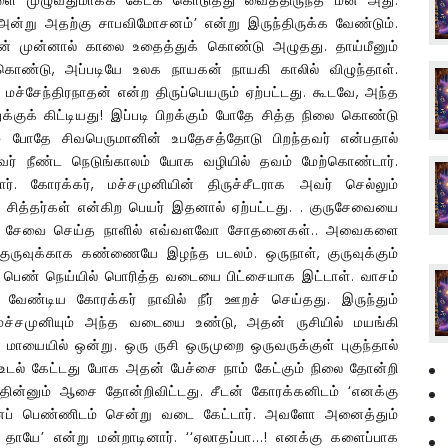
ன்று அதற்கு சாபவிமோசனம்’ என்று இருந்திருக்க வேண்டும்.
வன் முன்னால் காலை உதைத்துக் கொண்டு அழுதது. தாய்மீனும்
ண்டு, அப்படியே உலக நாயகன் நாயகி காலில் விழுந்தாள்.
 மச்சேந்திரநாதன் என்ற திருப்பெயரும் ஏற்பட்டது. கூடவே, அந்த
க்குக் கிட்டியது! இப்படி பிறக்கும் போதே சித்த நிலை கொண்டு
்கும் போதே சிவபெருமானின் உபதேசத்தோடு பிறந்தவர் என்பதால்
ர் நீண்ட நெடுங்காலம் யோக வழியில் தவம் மேற்கொண்டார்.
். கோரக்கர், மச்சமுனியின் திருச்சீடராக அவர் செல்லும்
் சித்தர்கள் என்கிற பெயர் இதனால் ஏற்பட்டது. . குருசேவையை
 அவர் சேவை செய்த நாளில் எவ்வளவோ சோதனைகள்.. அவைகளை
குருவுக்காக கண்ணையே இழந்த படலம். ஒருநாள், குருவுக்கும்
னப் பெண் நெய்யில் பொரித்த வடையை பிட்சையாக இட்டாள். வாசம்
ண்டிய கோரக்கர் நாவில் நீர் ஊறச் செய்தது. இருந்தும்
மச்சமுனியும் அந்த வடையை உண்டு, அதன் ருசியில் மயங்கி
க மாயையில் ஒன்று. ஒரு ருசி ஒருமுறை ஒருவருக்குள் புகுந்தால்
உடல் கேட்டது போக அதன் பேச்சை நாம் கேட்கும் நிலை தோன்றி
ைதின்னும் ஆசை தோன்றிவிட்டது. சீடன் கோரக்கனிடம் ‘எனக்கு
்பனப் பெண்ணிடம் சென்று வடை கேட்டார். அவளோ அனைத்தும்
்கள் தாயே’ என்று மன்றாடினார். ‘‘ஏலாதப்பா...! எனக்கு களைப்பாக