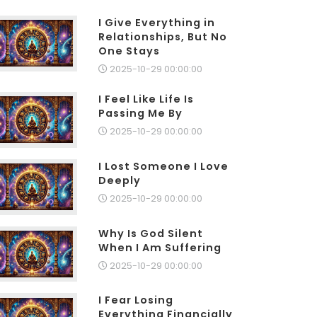
I Give Everything in
Relationships, But No
One Stays
2025-10-29 00:00:00
I Feel Like Life Is
Passing Me By
2025-10-29 00:00:00
I Lost Someone I Love
Deeply
2025-10-29 00:00:00
Why Is God Silent
When I Am Suffering
2025-10-29 00:00:00
I Fear Losing
Everything Financially