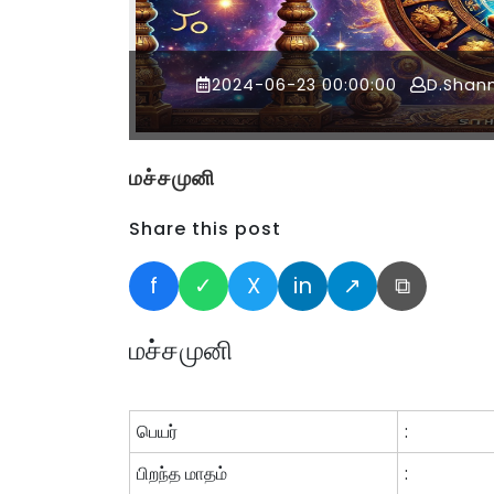
2024-06-23 00:00:00
D.Shan
மச்சமுனி
Share this post
f
✓
X
in
↗
⧉
மச்சமுனி
பெயர்
:
பிறந்த மாதம்
: