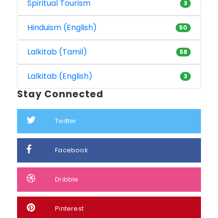
Spiritual Tourism
3
Hinduism (English)
50
Lalkitab (Tamil)
58
Lalkitab (English)
3
Stay Connected
Twitter
Facebook
Dribble
Pinterest