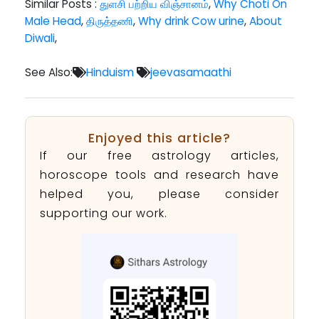
Similar Posts :
துளசி பற்றிய விஞ்சானம்
,
Why Choti On
Male Head
,
திருத்தணி
,
Why drink Cow urine
,
About
Diwali
,
See Also:
Hinduism
jeevasamaathi
Enjoyed this article?
If our free astrology articles,
horoscope tools and research have
helped you, please consider
supporting our work.