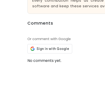
Every contribution helps us creat
software and keep these services ava
Comments
Or comment with Google
No comments yet.