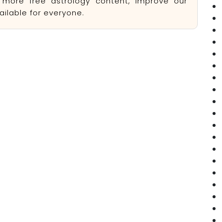
e more free astrology content, improve our
ilable for everyone.