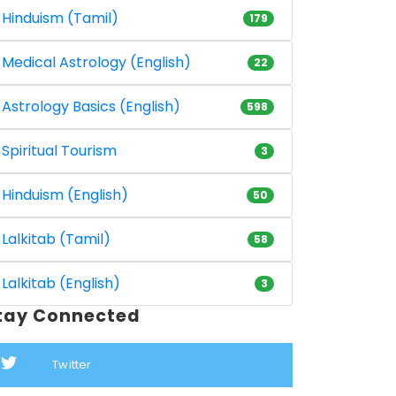
Hinduism (Tamil)
179
Medical Astrology (English)
22
Astrology Basics (English)
598
Spiritual Tourism
3
Hinduism (English)
50
Lalkitab (Tamil)
58
Lalkitab (English)
3
tay Connected
Twitter