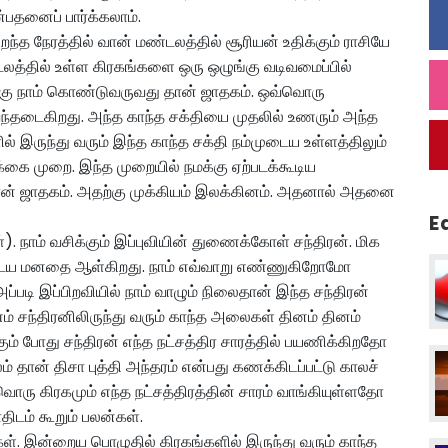
பதனைப் பார்க்கலாம்.
ந்த நேரத்தில் வான் மண்டலத்தில் சூரியன் உதிக்கும் ராசியே
லத்தில் உள்ள கிரகங்களை ஒரு ஒழுங்கு வடிவமைப்பில்
ிற்கு நாம் கொண்டுவருவது தான் ஜாதகம். ஒவ்வொரு
 வந்தடைகிறது. அந்த காந்த சக்தியை முதலில் உணரும் அந்த
இருந்து வரும் இந்த காந்த சக்தி நம்முடைய உள்ளத்திலும்
ழ்க்கை முறை. இந்த முறையில் நமக்கு ஏற்படக்கூடிய
ான் ஜாதகம். அதற்கு முக்கியம் இலக்கினம். அதனால் அதனை
E
ள்). நாம் வசிக்கும் இப்புவியின் துணைக்கோள் சந்திரன். மிக
முடைய மனதை ஆள்கிறது. நாம் எவ்வாறு எண்ணுகிறோமோ
்படி இப்பிறவியில் நாம் வாழும் நிலைதான் இந்த சந்திரன்
ம் சந்திரனிலிருந்து வரும் காந்த அலைகள் தினம் தினம்
கும் போது சந்திரன் எந்த நட்சத்திர சாரத்தில் பயணிக்கிறதோ
 தான் திசா புத்தி அந்தரம் என்பது கணக்கிடப்பட்டு காலச்
வொரு கிரகமும் எந்த நட்சத்திரத்தின் சாரம் வாங்கியுள்ளதோ
திடம் கூறும் பலன்கள்.
ள். இன்றைய பொழுதில் கிரகங்களில் இருந்து வரும் காந்த