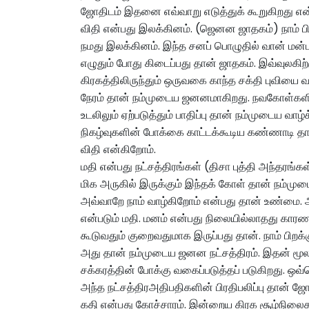
ஜோதிடம் இதனை எவ்வாறு எடுத்துக் கூறுகிறது என்
விதி என்பது இலக்கினம். (ஜெனன ஜாதகம்) நாம் பிற
நமது இலக்கினம். இந்த சனப் பொழுதில் வான் மன்ட
எழுதும் போது கிடைப்பது தான் ஜாதகம். இவ்வுலக
கிரகத்திலிருந்தும் ஒருவகை காந்த சக்தி புவியை
நேரம் தான் நம்முடைய ஜனனமாகிறது. நவகோள்களில் 
உடலிலும் ஏற்படுத்தும் பாதிப்பு தான் நம்முடைய வா
நிகழ்வுகளின் போக்கை காட்டக்கூடிய கண்ணாடி த
விதி என்கிறோம்.
மதி என்பது நட்சத்திரங்கள் (திசா புத்தி அந்தரங்க
மிக அருகில் இருக்கும் இந்தக் கோள் தான் நம்
அவ்வாறே நாம் வாழ்கிறோம் என்பது தான் உண்மை. அப
என்படும் மதி. மனம் என்பது நிலையில்லாதது காரண
கூடுவதும் குறைவதுமாக இருப்பது தான். நாம் பிறக்
அது தான் நம்முடைய ஜனன நட்சத்திரம். இதன் மூலம்
சக்கரத்தின் போக்கு வகைப்படுத்தப் படுகிறது. ஒவ்
அந்த நட்சத்திரஅதிபதிகளின் பிரதிபலிப்பு தான் ஜோ
கதி என்பது கோச்சாரம். இன்றைய கிரக சூழ்நிலைக