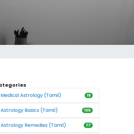
ategories
Medical Astrology (Tamil)
19
Astrology Basics (Tamil)
105
Astrology Remedies (Tamil)
77