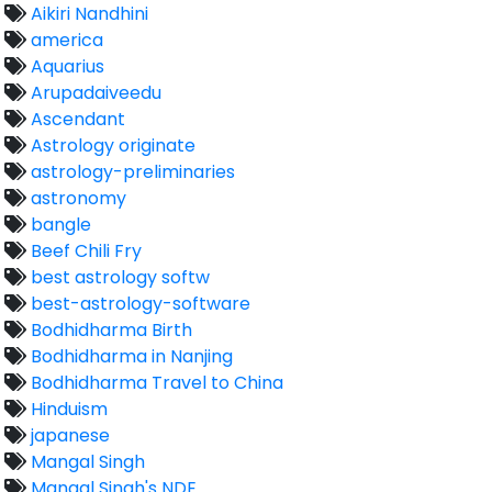
Aikiri Nandhini
america
Aquarius
Arupadaiveedu
Ascendant
Astrology originate
astrology-preliminaries
astronomy
bangle
Beef Chili Fry
best astrology softw
best-astrology-software
Bodhidharma Birth
Bodhidharma in Nanjing
Bodhidharma Travel to China
Hinduism
japanese
Mangal Singh
Mangal Singh's NDE