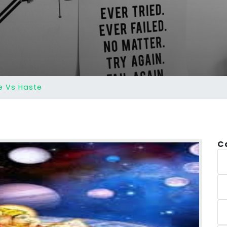
e Vs Haste
C