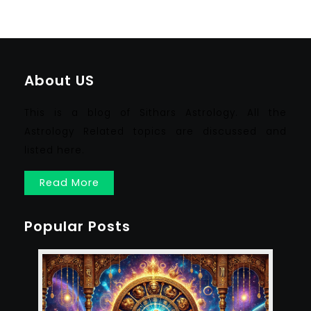
About US
This is a blog of Sithars Astrology. All the
Astrology Related topics are discussed and
listed here.
Read More
Popular Posts