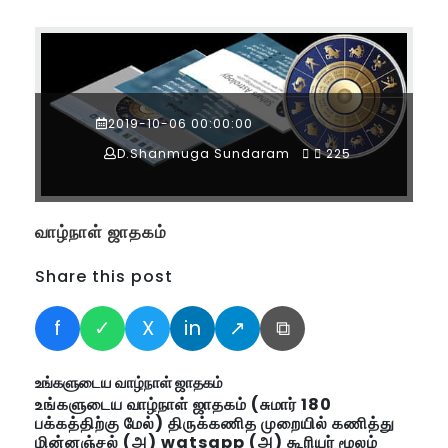
2019-10-06 00:00:00
D.Shanmuga Sundaram
225
வாழ்நாள் ஜாதகம்
Share this post
f
✓
X
in
↗
⧉
உங்களுடைய வாழ்நாள் ஜாதகம்
உங்களுடைய வாழ்நாள் ஜாதகம் (சுமார் 180
பக்கத்திற்கு மேல்) திருக்கணித முறையில் கணித்து
மின்னஞ்சல் (அ) watsapp (அ) கூரியர் மூலம்