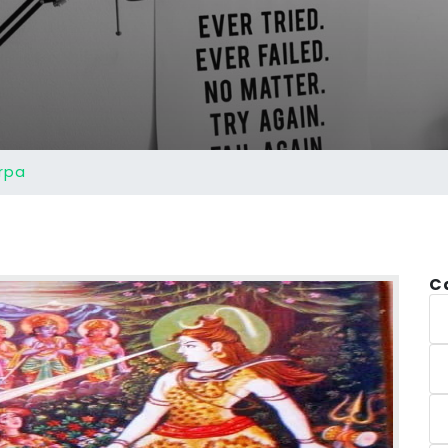
rpa
C