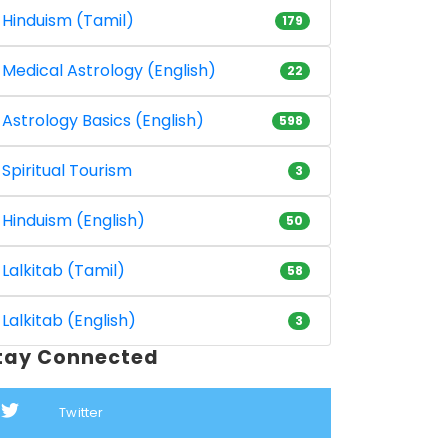
Hinduism (Tamil)
179
Medical Astrology (English)
22
Astrology Basics (English)
598
Spiritual Tourism
3
Hinduism (English)
50
Lalkitab (Tamil)
58
Lalkitab (English)
3
tay Connected
Twitter