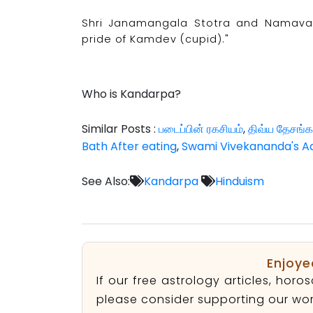
Shri Janamangala Stotra and Namaval
pride of Kamdev (cupid)."
Who is Kandarpa?
Similar Posts :
படைப்பின் ரகசியம்
,
திவ்ய தேசங்க
Bath After eating
,
Swami Vivekananda's A
See Also:
Kandarpa
Hinduism
Enjoye
If our free astrology articles, ho
please consider supporting our wor