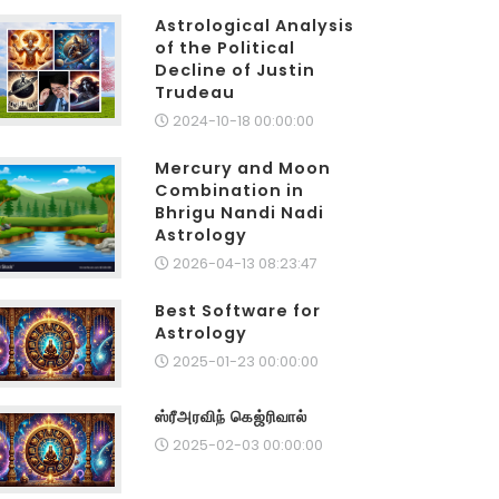
Astrological Analysis
of the Political
Decline of Justin
Trudeau
2024-10-18 00:00:00
Mercury and Moon
Combination in
Bhrigu Nandi Nadi
Astrology
2026-04-13 08:23:47
Best Software for
Astrology
2025-01-23 00:00:00
ஸ்ரீஅரவிந் கெஜ்ரிவால்
2025-02-03 00:00:00