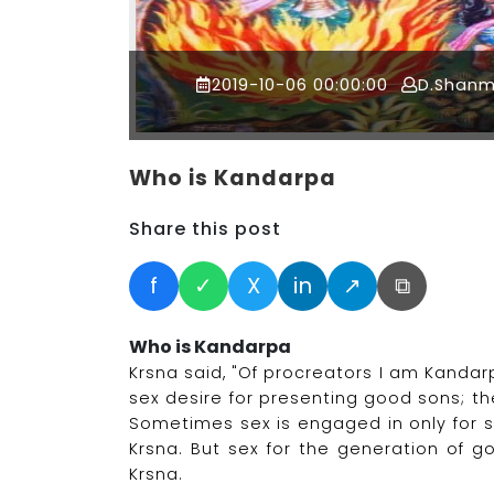
2019-10-06 00:00:00
D.Shan
Who is Kandarpa
Share this post
f
✓
X
in
↗
⧉
Who is Kandarpa
Krsna said, "Of procreators I am Kandar
sex desire for presenting good sons; th
Sometimes sex is engaged in only for s
Krsna. But sex for the generation of g
Krsna.