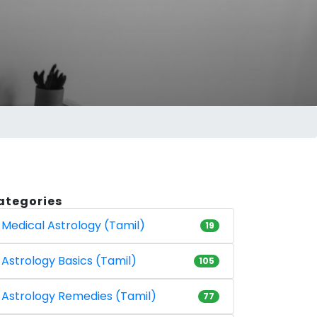
ategories
Medical Astrology (Tamil)
19
Astrology Basics (Tamil)
105
Astrology Remedies (Tamil)
77