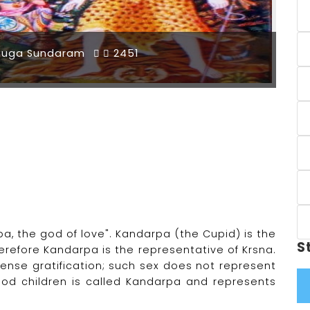
muga Sundaram
2451
pa, the god of love". Kandarpa (the Cupid) is the
S
erefore Kandarpa is the representative of Krsna.
ense gratification; such sex does not represent
ood children is called Kandarpa and represents