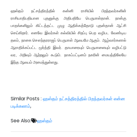
ஹஸ்தம் நட்சத்திரத்தில் கன்னி ராசியில் பிறந்தவர்களின்
ராசியாதிபதியான புதனுக்கு அதிபதியே பெருமாள்தான்
.
நான்கு
பாதங்களிலும் கிட்டத்தட்ட முழு ஆதிக்கத்தோடு புதன்தான் ஆட்சி
செய்கிறார்
.
எனவே இவர்கள் கல்வியில் சிறப்பு பெற வழிபட வேண்டிய
தலம்
,
நாகை சௌந்தரராஜப் பெருமாள் ஆலயமே ஆகும்
.
ஆழ்வார்களால்
ஆராதிக்கப்பட்ட மூர்த்தி இவர்
.
தாயாரையும் பெருமாளையும் வழிபட்டு
வர
,
அறிவும் ஆற்றலும் கூடும்
.
நாகப்பட்டினம் நகரின் மையத்திலேயே
இந்த ஆலயம் அமைந்துள்ளது
.
Similar Posts :
ஹஸ்தம் நட்சத்திரத்தில் பிறந்தவர்கள் என்ன
படிக்கலாம்
,
See Also:
ஹஸ்தம்