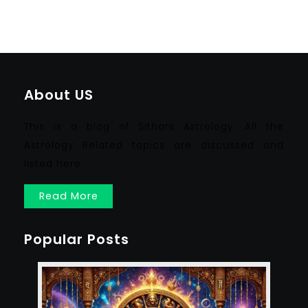
About US
This is a blog of Sithars Astrology. All the
Astrology Related topics are discussed and
listed here.
Read More
Popular Posts