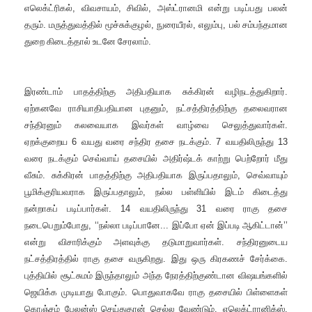
எலெக்ட்ரிகல்
,
விவசாயம்
,
சிவில்
,
அஸ்ட்ரானமி என்று படிப்பது பலன்
தரும்
.
மருத்துவத்தில் மூச்சுக்குழல்
,
நுரையீரல்
,
எலும்பு
,
பல் சம்பந்தமான
துறை கிடைத்தால் உடனே சேரலாம்
.
இரண்டாம் பாதத்திற்கு அதிபதியாக சுக்கிரன் வழிநடத்துகிறார்
.
ஏற்கனவே ராசியாதிபதியான புதனும்
,
நட்சத்திரத்திற்கு தலைவரான
சந்திரனும் கலவையாக இவர்கள் வாழ்வை செலுத்துவார்கள்
.
ஏறக்குறைய
6
வயது வரை சந்திர தசை நடக்கும்
.
7
வயதிலிருந்து
13
வரை நடக்கும் செவ்வாய் தசையில் அதிர்ஷ்டக் காற்று பெற்றோர் மீது
வீசும்
.
சுக்கிரன் பாதத்திற்கு அதிபதியாக இருப்பதாலும்
,
செவ்வாயும்
பூமிக்குரியவராக இருப்பதாலும்
,
நல்ல பள்ளியில் இடம் கிடைத்து
நன்றாகப் படிப்பார்கள்
.
14
வயதிலிருந்து
31
வரை ராகு தசை
நடைபெறும்போது
, ‘‘
நல்லா படிப்பானே
...
இப்போ ஏன் இப்படி ஆகிட்டான்
’’
என்று விசாரிக்கும் அளவுக்கு தடுமாறுவார்கள்
.
சந்திரனுடைய
நட்சத்திரத்தில் ராகு தசை வருகிறது
.
இது ஒரு கிரகணச் சேர்க்கை
.
புத்தியில் சூட்சுமம் இருந்தாலும் அந்த நேரத்திற்குண்டான விஷயங்களில்
ஜெயிக்க முடியாது போகும்
.
பொதுவாகவே ராகு தசையில் பிள்ளைகள்
கொஞ்சம் பேலன்ஸ் செய்துதான் செல்ல வேண்டும்
.
எலெக்ட்ரானிக்ஸ்
,