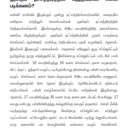
படிக்கலாம்?
கன்னி ராசியில் இருக்கும் மூன்று நட்சத்திரக்காரர்களில்
,
எதையுமே
எளிதாக எடுத்துக் கொள்பவர்கள் ஹஸ்தம் நட்சத்திரத்தில்
பிறந்தவர்கள்தான்
.
இவர்களுக்கு சிறிய வயதிலிருந்தே நகைச்சுவை
உணர்வு மிகுந்திருக்கும்
.
ஹஸ்தம் நட்சத்திரத்தின் முதல் பாதத்தை
செவ்வாய் ஆள்கிறார்
.
ராசிக்கு அதிபதியாக புதன் வருகிறார்
.
ஆனால்
,
இவர்கள் இருவரும் பகைவர்கள்
.
அதனால் ஏதேனும் ஒரு சப்ஜெக்ட்டில்
நூற்றுக்கு நூறு எடுத்துவிட்டு
,
இன்னொரு சப்ஜெக்ட்டில் பார்டரில் பாஸ்
செய்வார்கள்
.
10
வயதிலிருந்து
16
வரை செவ்வாய் தசை வருவதால்
,
கிட்டத்தட்ட ஐந்தாம் வகுப்பு படிக்கும்போது திடீரென்று பள்ளி மாற வேண்டி
வரும்
.
செவ்வாய் தசை தொடங்குவதால் சிறிய வயதிலேயே ராணுவம்
,
காவல்துறையில் சேர ஆசை இருக்கும்
.
ஆசிரியர்களிடம் நற்பெயர்
எடுப்பார்கள்
.
பள்ளி வாழ்க்கையில் பெரிய மாற்றங்கள் இருக்காது
.
ஆனால்
, 17
வயதிலிருந்து
35
வரை ராகு தசை நடைபெறப் போகிறது
.
17
வயது என்பது பள்ளியிலிருந்து கல்லூரிக்கு நகரும் தருணம்
.
பிளஸ்
2
வில்
படித்ததற்கு சம்பந்தமில்லாது வேறொரு சப்ஜெக்ட்டை எடுத்துப்
படிப்பார்கள்
.
எப்போதுமே ஷார்ட் டைம் கோர்ஸில் படித்து ஜெயிப்பார்கள்
.
ராகு தசையில் பல மொழிகளில் வல்லமை வரும்
.
கெமிக்கல்
,