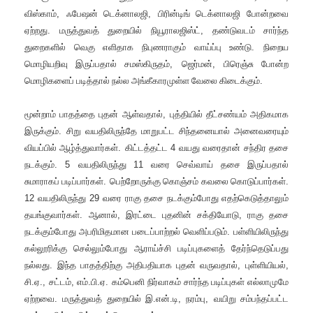
விஸ்காம்
,
ஃபேஷன் டெக்னாலஜி
,
பிரின்டிங் டெக்னாலஜி போன்றவை
ஏற்றது
.
மருத்துவத் துறையில் நியூராலஜிஸ்ட்
,
தண்டுவடம் சார்ந்த
துறைகளில் வெகு எளிதாக நிபுணராகும் வாய்ப்பு உண்டு
.
நிறைய
மொழியறிவு இருப்பதால் சமஸ்கிருதம்
,
ஜெர்மன்
,
பிரெஞ்சு போன்ற
மொழிகளைப் படித்தால் நல்ல அங்கீகாரமுள்ள வேலை கிடைக்கும்
.
மூன்றாம் பாதத்தை புதன் ஆள்வதால்
,
புத்தியில் தீட்சண்யம் அதிகமாக
இருக்கும்
.
சிறு வயதிலிருந்தே மாறுபட்ட சிந்தனையால் அனைவரையும்
வியப்பில் ஆழ்த்துவார்கள்
.
கிட்டத்தட்ட
4
வயது வரைதான் சந்திர தசை
நடக்கும்
.
5
வயதிலிருந்து
11
வரை செவ்வாய் தசை இருப்பதால்
சுமாராகப் படிப்பார்கள்
.
பெற்றோருக்கு கொஞ்சம் கவலை கொடுப்பார்கள்
.
12
வயதிலிருந்து
29
வரை ராகு தசை நடக்கும்போது எதற்கெடுத்தாலும்
தயங்குவார்கள்
.
ஆனால்
,
இரட்டை புதனின் சக்தியோடு
,
ராகு தசை
நடக்கும்போது அபரிமிதமான படைப்பாற்றல் வெளிப்படும்
.
பள்ளியிலிருந்து
கல்லூரிக்கு செல்லும்போது ஆராய்ச்சி படிப்புகளைத் தேர்ந்தெடுப்பது
நல்லது
.
இந்த பாதத்திற்கு அதிபதியாக புதன் வருவதால்
,
புள்ளியியல்
,
சி
.
ஏ
.
,
சட்டம்
,
எம்
.
பி
.
ஏ
.
கம்பெனி நிர்வாகம் சார்ந்த படிப்புகள் எல்லாமுமே
ஏற்றவை
.
மருத்துவத் துறையில் இ
.
என்
.
டி
,
நரம்பு
,
வயிறு சம்பந்தப்பட்ட