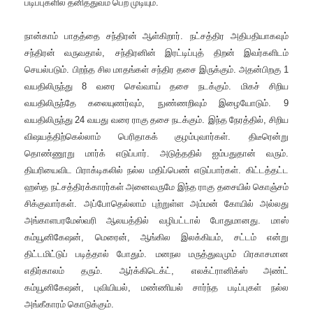
படிப்புகளில் தனித்துவம் பெற முடியும்
.
நான்காம் பாதத்தை சந்திரன் ஆள்கிறார்
.
நட்சத்திர அதிபதியாகவும்
சந்திரன் வருவதால்
,
சந்திரனின் இரட்டிப்புத் திறன் இவர்களிடம்
செயல்படும்
.
பிறந்த சில மாதங்கள் சந்திர தசை இருக்கும்
.
அதன்பிறகு
1
வயதிலிருந்து
8
வரை செவ்வாய் தசை நடக்கும்
.
மிகச் சிறிய
வயதிலிருந்தே கலையுணர்வும்
,
நுண்ணறிவும் இழையோடும்
.
9
வயதிலிருந்து
24
வயது வரை ராகு தசை நடக்கும்
.
இந்த நேரத்தில்
,
சிறிய
விஷயத்திற்கெல்லாம் பெரிதாகக் குழம்புவார்கள்
.
திடீரென்று
தொண்ணூறு மார்க் எடுப்பார்
.
அடுத்ததில் ஐம்பதுதான் வரும்
.
தியரியைவிட பிராக்டிகலில் நல்ல மதிப்பெண் எடுப்பார்கள்
.
கிட்டத்தட்ட
ஹஸ்த நட்சத்திரக்காரர்கள் அனைவருமே இந்த ராகு தசையில் கொஞ்சம்
சிக்குவார்கள்
.
அப்போதெல்லாம் புற்றுள்ள அம்மன் கோயில் அல்லது
அங்காளபரமேஸ்வரி ஆலயத்தில் வழிபட்டால் போதுமானது
.
மாஸ்
கம்யூனிகேஷன்
,
மெரைன்
,
ஆங்கில இலக்கியம்
,
சட்டம் என்று
திட்டமிட்டுப் படித்தால் போதும்
.
மனநல மருத்துவமும் பிரகாசமான
எதிர்காலம் தரும்
.
ஆர்க்கிடெக்ட்
,
எலக்ட்ரானிக்ஸ் அண்ட்
கம்யூனிகேஷன்
,
புவியியல்
,
மண்ணியல் சார்ந்த படிப்புகள் நல்ல
அங்கீகாரம் கொடுக்கும்
.