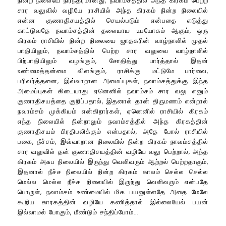
நின்ற நிலையே நிரந்தரமானது, நவாம்சத்தில் அந்த கிரகம் பெற்ற
சார வலுவில் வழியே ராசியில் அந்த கிரகம் நின்ற நிலையில்
என்ன குணாதிசயத்தில் செயல்படும் என்பதை எடுத்து
காட்டுவதே நவாம்சத்தின் தலையாய உபயோகம் ஆகும், ஒரு
கிரகம் ராசியில் நின்ற நிலையை ஜாதகரின் வாழ்நாளில் முதல்
பாதியிலும், நவாம்சத்தில் பெற்ற சார வலுவை வாழ்நாளில்
பிற்பாதியிலும் வழங்கும், சோதித்து பார்த்தால் இதன்
உண்மைத்தன்மை விளங்கும், ராசிக்கு மட்டுமே பார்வை,
பரிவர்த்தனை, இவ்வாறான அமைப்புகள், நவாம்சத்துக்கு இந்த
அமைப்புகள் கிடையாது ஏனெனில் நவாம்சம் சார வலு எனும்
குணாதிசயத்தை குறிப்பதால், இதனால் தான் திருமணம் என்றால்
நவாம்சம் முக்கியம் என்கிறார்கள், ஏனெனில் ராசியில் கிரகம்
எந்த நிலையில் நின்றாலும் நவாம்சத்தில் அந்த கிரகத்தின்
குணாதிசயம் பிரதிபலிக்கும் என்பதால், அதே போல் ராசியில்
பகை, நீச்சம், இவ்வாறான நிலையில் நின்ற கிரகம் நாவம்சத்தில்
சார வலுவில் தன் குணாதிசயத்தின் வழியே வலு பெற்றால், அந்த
கிரகம் அசுப நிலையில் இருந்து வெளிவரும் ஆற்றல் பெற்றதாகும்,
இதனால் நீச்ச நிலையில் நின்ற கிரகம் காலம் செல்ல செல்ல
மெல்ல மெல்ல நீச்ச நிலையில் இருந்து வெளிவரும் என்பதே
பொருள், நவாம்சம் உண்மையில் மிக பயனுள்ளதே அதை மேலே
கூறிய காரகத்தின் வழியே கணித்தால் இல்லையேல் பயன்
இல்லாமல் போகும், மீண்டும் சந்திப்போம்...