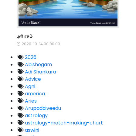
புளி ரசம்
2020-10-14 00:00:00
2026
Abishegam
Adi Shankara
Advice
Agni
america
Aries
Arupadaiveedu
astrology
astrology-match-making-chart
aswini