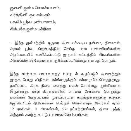
ஜனனி ஜன்ம சௌக்யானம்,
வர்த்தினி குல சம்பதம்
பதவீம் பூர்வ புண்யானாம்,
லிக்யதே ஜன்ம பத்ரிகா
- இந்த ஜன்மத்தில் ஒருவர அடையக்கூடிய நன்மை, தீமைகள்,
அவன் பூர்வ ஜென்மத்தில் செய்த பாவ புண்ணியங்களின்
அடிப்படையில் கணிக்கப்பட்டு ஜாதகக் கட்டத்தில் கிரகங்களின்
அமைப்பில் சந்கேதமாகக் குறிக்கப்பட்டுள்ளது என்பது பொருள்.
இந்த sithars astrology blog ல் கூறப்படும் அனைத்தும்
ஜாதக பொது விதிகள். எல்லோருக்கும் எல்லாமுமே பொருந்தாது.
தனிப்பட்ட கிரக நிலை வைத்து பலன் சொல்வது துல்லியமாக
இருக்காது. மற்ற கிரகங்களின் பார்வை சேர்க்கை பொறுத்து
பலன்கள் வேறுபடலாம் முரண்பாடான கருத்துக்களுக்கு தகுந்த
ஜோதிடரிடம் ஆலோசனை பெற்றுக் கொள்ளவும். அவர்கள் தான்
12 ராசிகள், 9 கிரகங்கள், 27 நட்சத்திரங்கள், திசை புத்தி
அந்தரம் கலந்த கூட்டு பலனாக சொல்வார்கள்.