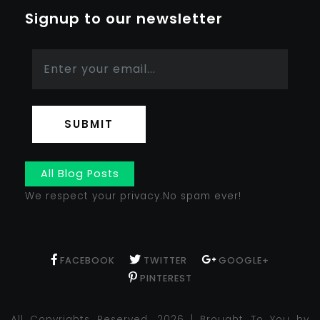
Signup to our newsletter
SUBMIT
All Blog Posts
We respect your privacy.No spam ever!
FACEBOOK
TWITTER
GOOGLE+
PINTEREST
All Copyrights Reserved. 2026 | Brought To You by