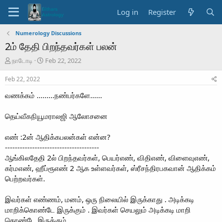
Log in
Register
Numerology Discussions
2ம் தேதி பிறந்தவர்கள் பலன்
T
S
நாடோடி
Feb 22, 2022
h
t
r
a
Feb 22, 2022
e
r
வணக்கம் .........நண்பர்களே......
a
t
d
d
s
a
தெய்வீகநியூமராலஜி ஆலோசனை
t
t
a
e
எண் :2ன் ஆதிக்கபலன்கள் என்ன?
r
--------------------------------------
t
ஆங்கிலதேதி 2ல் பிறந்தவர்கள், பெயர்எண், விதிஎண், விளைவுஎண்,
e
r
கர்மஎண், ஹீப்ரூஎண் 2 ஆக உள்ளவர்கள், ஸ்ரீசந்திரபகவான் ஆதிக்கம்
பெற்றவர்கள்.
இவர்கள் எண்ணம், மனம், ஒரு நிலையில் இருக்காது . அடிக்கடி
மாறிக்கொண்டே இருக்கும் . இவர்கள் செயலும் அடிக்கடி மாறி
கொண்டே இருக்கும் .