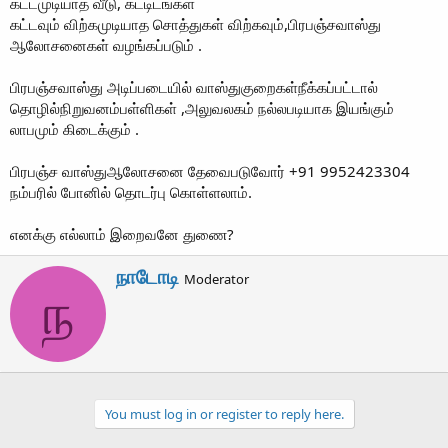
கட்டமுடியாத வீடு, கட்டிடங்கள்
கட்டவும் விற்கமுடியாத சொத்துகள் விற்கவும்,பிரபஞ்சவாஸ்து
ஆலோசனைகள் வழங்கப்படும் .
பிரபஞ்சவாஸ்து அடிப்படையில் வாஸ்துகுறைகள்நீக்கப்பட்டால்
தொழில்நிறுவனம்பள்ளிகள் ,அலுவலகம் நல்லபடியாக இயங்கும்
லாபமும் கிடைக்கும் .
பிரபஞ்ச வாஸ்துஆலோசனை தேவைபடுவோர் +91 9952423304
நம்பரில் போனில் தொடர்பு கொள்ளலாம்.
எனக்கு எல்லாம் இறைவனே துணை?
W
நாடோடி
Moderator
r
ந
i
t
t
e
n
b
You must log in or register to reply here.
y