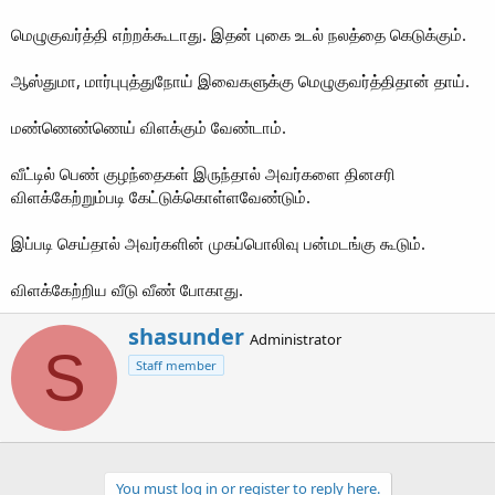
மெழுகுவர்த்தி எற்றக்கூடாது. இதன் புகை உடல் நலத்தை கெடுக்கும்.
ஆஸ்துமா, மார்புபுத்துநோய் இவைகளுக்கு மெழுகுவர்த்திதான் தாய்.
மண்ணெண்ணெய் விளக்கும் வேண்டாம்.
வீட்டில் பெண் குழந்தைகள் இருந்தால் அவர்களை தினசரி
விளக்கேற்றும்படி கேட்டுக்கொள்ளவேண்டும்.
இப்படி செய்தால் அவர்களின் முகப்பொலிவு பன்மடங்கு கூடும்.
விளக்கேற்றிய வீடு வீண் போகாது.
W
shasunder
Administrator
r
S
Staff member
i
t
t
e
n
b
You must log in or register to reply here.
y