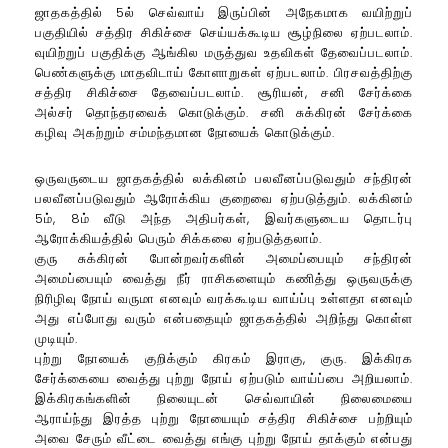
ஜாதகத்தில் 5ல் செவ்வாய் இருப்பின் அநேகமாக வயிற்றுப்
பகுதியில் சத்திர சிகிச்சை செய்யக்கூடிய சூழ்நிலை ஏற்படலாம்.
வுயிற்றுப் பகுதிக்கு ஆங்கில மருத்துவ உதவிகள் தேவைப்படலாம்.
பெண்களுக்கு மாதவிடாய் கோளாறுகள் ஏற்படலாம். பிரசவத்திற்கு
சத்திர சிகிச்சை தேவைப்படலாம். சூரியன், சனி சேர்க்கை
அல்சர் தொந்தரவைக் கொடுக்கும். சனி சுக்கிரன் சேர்க்கை
கழிவு அகற்றும் சம்மந்தமான நோயைக் கொடுக்கும்.
ஒருவருடைய ஜாதகத்தில் லக்கினம் பலவீனப்படுவதும் சந்திரன்
பலவீனப்படுவதும் ஆரோக்கிய குறைவை ஏற்படுத்தும். லக்கினம்
5ம், 8ம் வீடு அந்த அதிபர்கள், இவர்களுடைய தொடர்பு
ஆரோக்கியத்தில் பெரும் சிக்கலை ஏற்படுத்தலாம்.
குரு சுக்கிரன் போன்றவர்களின் அமைப்பையும் சந்திரன்
அமைப்பையும் வைத்து நீர் ராசிகளையும் கணித்து ஒருவருக்கு
நிரிழிவு நோய் வருமா எனவும் வரக்கூடிய வாய்ப்பு உள்ளதா எனவும்
அது எப்போது வரும் என்பதையும் ஜாதகத்தில் அறிந்து கொள்ள
முடியும்.
புற்று நோயைக் குறிக்கும் கிரகம் இராகு, குரு. இக்கிரக
சேர்க்கையை வைத்து புற்று நோய் ஏற்படும் வாய்ப்பை அறியலாம்.
இக்கிரகங்களின் நிலையுடன் செவ்வாயின் நிலைமையை
ஆராய்ந்து இரத்த புற்று நோயையும் சத்திர சிகிச்சை பற்றியும்
அவை சேரும் வீட்டை வைத்து எங்கு புற்று நோய் தாக்கும் என்பது