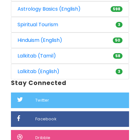
Astrology Basics (English)
598
Spiritual Tourism
3
Hinduism (English)
50
Lalkitab (Tamil)
58
Lalkitab (English)
3
Stay Connected
Twitter
Facebook
Dribble