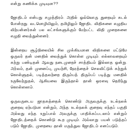
என்று கணிக்க முடியுமா??
ஜோதிடம் என்பது சமுத்திரம். அதில் ஒவ்வொரு துறையும் கடல்
போன்றது. வடமொழியிலும், தமிழிலும் ஜோதிட விதிகளை எழுதிய
விற்பன்னர்கள் பல லட்சங்களுக்கும் மேற்பட்ட விதி முறைகளை
எழுதி வைத்துள்ளனர்.
இன்றைய சூழ்நிலையில் சில முக்கியமான விதிகளை மட்டுமே
ஒருவர் தன் மனதில் வைத்துக் கொள்ள முடியும். எல்லாவறையும்
கற்று பண்டிதன் ஆவது நடைமுறைச் சாத்தியம் இல்லாத ஒன்று.
அர்வம், தன் முனைப்பு, முயற்சி, நேரத்தைச் செலவிட்டுக் கற்றுக்
கொள்ளுதல், படித்தவற்றை திரும்பத் திரும்பப் படித்து மனதில்
உருவேற்றுதல், ஆகியவை இருந்தால் தான் ஒரளவு தெரிந்து
கொள்ளலாம்.
ஒருவருடைய ஜாதகத்தைக் கொண்டு அருவருக்கு உடல்நலக்
குறைவு ஏற்படுமா என்றும், அந்த உடல்நலக் குறைவு எந்தப் பகுதி
அல்லது எந்த உறுப்பால் அவருக்கு பாதிக்கப்படலாம் என்றும்
ஜோதிடத்தைக் கொண்டு கூற முடியும். அவ்வாறு பயன் படுத்தப்
படும் ஜோதிட முறையை தான் மருத்துவ ஜோதிடம் எனப்படும்.