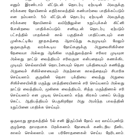
எனும் இரண்டாம் வீட்டுடன் தொடர்பு ஏற்படின் அவருக்கு
சர்க்கரை நோயினால் எதிர்காலத்தில் கண்பார்வை பாதிக்கப்படும்
என நம்பலாம். 5ம் வீட்டுடன் தொடர்பு ஏற்படின் அவருக்கு
சர்க்கரை நோயினால் வயிற்றிலுள்ள உறுப்புக்கள் கிட்னி
போன்றவை பாதிக்கப்படும். சனியுடன் தொடர்பு ஏற்படும்
பட்சத்தில் பாதங்கள் கால் பகுதிகள் பாதிப்படையும் என
முன்கூட்டியே ஜாதகத்தை ஆராய்ந்து கூறமுடியும். மேலும்
ஒருவருக்கு வரக்கூடிய நோய்களுக்கு அறுவைசிகிச்சை
தேவையா அல்லது ஆங்கில மருத்துவத்தால் சரிவர முடியுமா
அல்லது நாட்டு வைத்தியம் சரிவருமா என்பதையும் கணக்கிட
முடியும். செவ்வாயின் தொடர்பையும் தெசா புக்தியையும் கணித்து
அறுவைச் சிகிச்சையையும் அதற்கான காலத்தையும் சிபாரிசு
செய்யலாம். குருவின் தெசா புக்தியை வைத்து அறுவை
சிகிச்சையின்றி மருந்து மாத்திரையினால் சரி செய்யலாம் அல்லது
நாட்டு வைத்தியம், மூலிகை வைத்தியம், சித்த மருந்தினால் சரி
செய்யலாம் என முடிவு செய்யலாம். எந்த கிரகம் பகைப் பெற்று
கெட்ட ஆதிபத்தியம் பெருகிறதோ அது அமர்ந்த பாவத்தின்
உறுப்பினை பாதிக்க செய்யும்.
ஒருவரது ஜாதகத்தில் 5ல் சனி இருப்பின் நோய் வர வாய்ப்புண்டு.
குழந்தை தாமதமாக பிறக்கலாம். நோயைக் கண்டறிய நீண்ட
காலம் செல்லலாம். பல பரிசோதனைகள் செய்ய நேரிடலாம்.