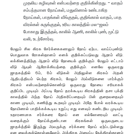
முதலிய கழிவுகள் என்பவற்றை குறிக்கின்றது. - வாதம்
சம்பந்தமான நோய்கள், மதுவினால் உண்டாகிற
நோய்கள், பாதங்கள் வீங்குதல், குதிங்கால் வாதம், பாத
விரல்கள் சுருங்குதல், உரிய காலத்தில் மல-ஜலம்
போகாது இருத்தல், காலில் ஆணி, காலில் புண், மூட்டு
வலி, உடற்சோர்வு.
மேலும் சில கிரக சேர்க்கைகளாலும் நோய் ஏற்பட வாய்ப்புண்டு.
பொதுவாக ரோகஸ்தானம் எனக் குறிக்கப்படுவது ஆறாம் வீடு.
லக்கினத்திற்கு ஆறாம் வீடு நோயைக் குறிக்கும். மேலும் எட்டாம்
வீடு ஆயுள் ஆரோக்கியத்தை குறிக்கும். எனவே ஒருவரது
ஜாதகத்தில் 6ம், 8ம் வீடுகள் அதிலுள்ள கிரகம் அதன்
ஆதிபத்தியம் பெற்ற கிரகம், மேலும் அவ்வீடுகளை பார்க்கும்
கிரகம் என்பவற்றைக்கொண்டு ஒருவரது நோயை சரியாகக்
குறிப்பிட முடியும். அப்படி நோய் தரக்கூடிய கிரகத்தின் தசா புக்தி
காலத்தில் அந்த நோய் அதிகரிப்பதையும் பின் குறைவதையும்
காண முடியும், கணித்து கூறவும் முடியும். அதே போல் வரக்கூடிய
நோயினால் பாதிக்கக்கூடிய உறுப்பு எது எனவும் கண்டறிய முடியும்.
உதாரணமாக சர்க்கரை நோய் என எல்லோரையும் வாட்டி
வதைக்கும் நோய்க்குண்டான கிரகங்கள் ஒருவருடைய
ஜாதக்த்தில் இருந்து அவருக்கு சர்க்கரை நோய் ஏற்ப்டடுள்ளது
என வைத்துக்கொள்ளுவோம், அக்கிரக அமைப்பு நேத்திரஸ்தானம்