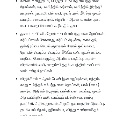
கன்னி - சிறுகுடல், பெருகுடல் -வாத சம்பந்தமான
நோய்கள், அடி வயிற்றில் உஷ்ணம், வயிற்றில் இரத்தம்
உறைதல், நுரையீரலில் வலி, குடற் புண், இரத்த மூலம்,
வாந்தி, தலைச்சுற்றல், சிறுநீர் - ஆசன வாயில் புண்,
மலப் பாதையில் மலம் கழிவதில் தடை
துலாம் - கிட்னி, தோல் - கபம் சம்பந்தமான நோய்கள்.
கர்ப்பப்பைக் கோளாறு, கர்ப்பம் அடிக்கடி கலைதல்,
மூத்திரப்பை செயல் குறைதல், தோல் ஒவ்வாமை,
தோலில் வெடிப்பு, வெடிப்பு, இடுப்பு வலி, குடல் வால்வு
பாதிப்பு, பெண்களுக்கு அட்ரீனல் பாதிப்பு, பாதம்-
விரல்களில் வலி, வாதம்-பித்தம், கபத்தின் கலப்பால்
உண்டாகிற நோய்கள்.
விருச்சிகம் - ஆண் பெண் இன உறுப்புக்கள், ரத்தம்,
காது - பித்தம் சம்பந்தமான நோய்கள், பால் (காம)
உணர்வு அதிகம் ஆகுதல், பால்வினை உணர்வு, மூலம்,
அடி வயிற்றில் வலி, வாய்வுப் பிரச்சினை, நரம்பு
தளர்ச்சி, அதிக தூக்கம், சிறுநீர் துவாரத்தில் அடைப்பு,
குடல்வாய் நோய், ஹிரண்யா, விந்து - சுரோணிதம்
பலம் குறைதல்.