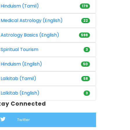
Hinduism (Tamil)
179
Medical Astrology (English)
22
Astrology Basics (English)
598
Spiritual Tourism
3
Hinduism (English)
50
Lalkitab (Tamil)
58
Lalkitab (English)
3
tay Connected
Twitter