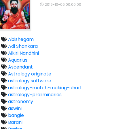
2019-10-06 00:00:00
Abishegam
Adi Shankara
Aikiri Nandhini
Aquarius
Ascendant
Astrology originate
astrology software
astrology-match-making-chart
astrology-preliminaries
astronomy
aswini
bangle
Barani