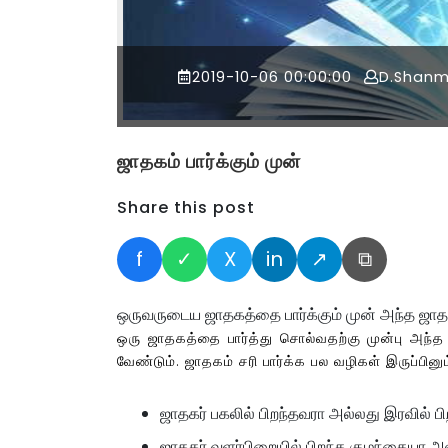
2019-10-06 00:00:00
D.Shan
ஜாதகம் பார்க்கும் முன்
Share this post
f
✓
X
in
↗
⧉
ஒருவருடைய ஜாதகத்தை பார்க்கும் முன் அந்த ஜா
ஒரு ஜாதகத்தை பார்த்து சொல்வதற்கு முன்பு அந்த
வேண்டும். ஜாதகம் சரி பார்க்க பல வழிகள் இருப்பினு
ஜாதகர் பகலில் பிறந்தவரா அல்லது இரவில் 
ஜாதகர் வளர்பிறையில் பிறந்த குழந்தையா அல