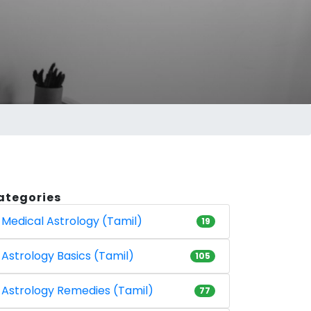
ategories
Medical Astrology (Tamil)
19
Astrology Basics (Tamil)
105
Astrology Remedies (Tamil)
77