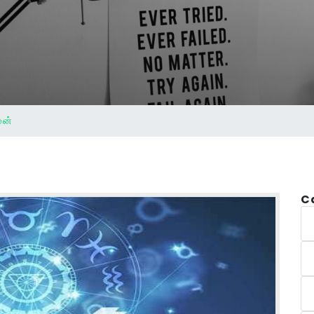
ுன்
C