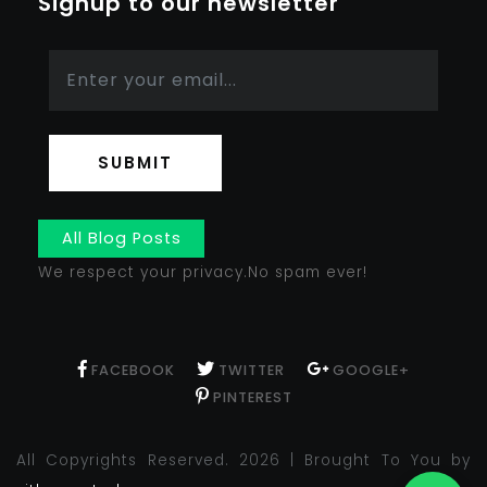
Signup to our newsletter
SUBMIT
All Blog Posts
We respect your privacy.No spam ever!
FACEBOOK
TWITTER
GOOGLE+
PINTEREST
All Copyrights Reserved. 2026 | Brought To You by