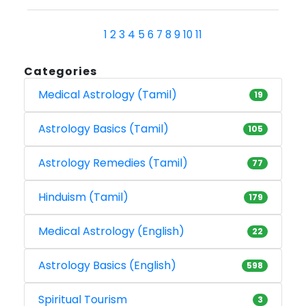
1
2
3
4
5
6
7
8
9
10
11
Categories
Medical Astrology (Tamil)
19
Astrology Basics (Tamil)
105
Astrology Remedies (Tamil)
77
Hinduism (Tamil)
179
Medical Astrology (English)
22
Astrology Basics (English)
598
Spiritual Tourism
3