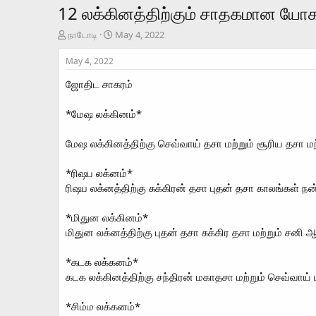
12 லக்கினத்திற்கும் சாதகமான யோக
T
S
நாடோடி
May 4, 2022
h
t
r
a
May 4, 2022
e
r
ஜோதிட சாகரம்
a
t
d
d
s
a
*மேஷ லக்கினம்*
t
t
a
e
மேஷ லக்கினத்திற்கு செவ்வாய் தசா மற்றும் சூரிய தசா
r
t
*ரிஷப லக்னம்*
e
r
ரிஷப லக்னத்திற்கு சுக்கிரன் தசா புதன் தசா காலங்க
*மிதுன லக்கினம்*
மிதுன லக்னத்திற்கு புதன் தசா சுக்கிர தசா மற்றும்
*கடக லக்கனம்*
கடக லக்கினத்திற்கு சந்திரன் மகாதசா மற்றும் செவ்வ
*சிம்ம லக்கனம்*