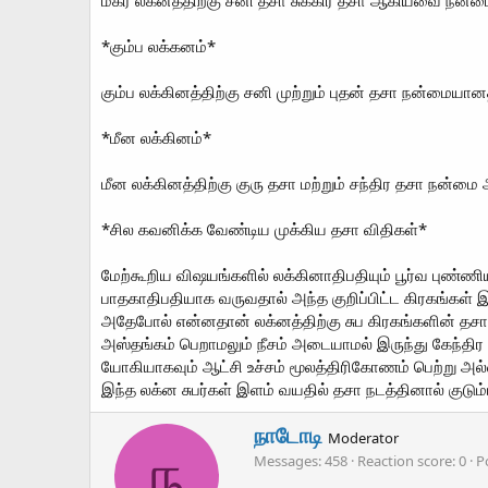
மகர லக்னத்திற்கு சனி தசா சுக்கிர தசா ஆகியவை நன்ம
*கும்ப லக்கனம்*
கும்ப லக்கினத்திற்கு சனி முற்றும் புதன் தசா நன்மையா
*மீன லக்கினம்*
மீன லக்கினத்திற்கு குரு தசா மற்றும் சந்திர தசா நன
*சில கவனிக்க வேண்டிய முக்கிய தசா விதிகள்*
மேற்கூறிய விஷயங்களில் லக்கினாதிபதியும் பூர்வ புண்ண
பாதகாதிபதியாக வருவதால் அந்த குறிப்பிட்ட கிரகங்கள் 
அதேபோல் என்னதான் லக்னத்திற்கு சுப கிரகங்களின் தசா 
அஸ்தங்கம் பெறாமலும் நீசம் அடையாமல் இருந்து கேந்திர
யோகியாகவும் ஆட்சி உச்சம் மூலத்திரிகோணம் பெற்று அல்லது
இந்த லக்ன சுபர்கள் இளம் வயதில் தசா நடத்தினால் குடும்ப
W
நாடோடி
Moderator
r
ந
Messages
458
Reaction score
0
P
i