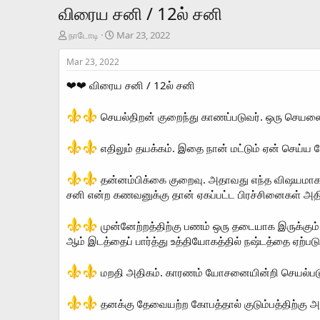
விரைய சனி / 12ல் சனி
T
S
நாடோடி
Mar 23, 2022
h
t
r
a
Mar 23, 2022
e
r
❤❤ விரைய சனி / 12ல் சனி
a
t
d
d
s
a
செயல்திறன் குறைந்து காணப்படுவர். ஒரு செயல
t
t
a
e
எதிலும் தயக்கம். இதை நான் மட்டும் ஏன் செய்
r
t
e
தன்னம்பிக்கை குறைவு. அதாவது எந்த விஷயமாக இ
r
சனி என்ற கணவனுக்கு தான் ஏகப்பட்ட பிரச்சினைகள் அத
முன்னேற்றத்திற்கு பணம் ஒரு தடையாக இருக்கும
ஆம் இடத்தைப் பார்த்து உத்தியோகத்தில் நஷ்டத்தை ஏற்படு
மறதி அதிகம். காரணம் யோசனையின்றி செயல்படு
தனக்கு தேவையற்ற கோபத்தால் குடும்பத்திற்கு அ