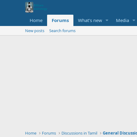
Home
Forums
What's new
Media
New posts
Search forums
Home
Forums
Discussions in Tamil
General Discussi