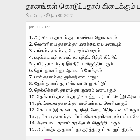
தானங்கள் கொடுப்பதால் கிடைக்கும் 
T
S
நாடோடி
Jan 30, 2022
h
t
r
a
Jan 30, 2022
e
r
1. அரிசியை தானம் தர பாவங்கள் தொலையும்
a
t
d
d
2. வெள்ளியை தானம் தர மனக்கவலை மறையும்
s
a
3. தங்கம் தானம் தர தோஷம் விலகும்
t
t
4. பழங்களைத் தானம் தர புத்தி, சித்தி கிட்டும்
a
e
5. தயிர் தானம் தர இந்திரிய விருத்தியாகும்
r
6. நெய் தானம் தர நோயைப் போக்கும்
t
7. பால் தானம் தர துக்கநிலை மாறும்
e
r
8. தேன் தானம் தர பிள்ளைப்பேறு கிட்டும்
9. நெல்லிக்கனி தானம் தர ஞானம் உண்டாகும்
10. தேங்காய் தானம் தர நினைத்த காரியம் வெற்றி அடைய
11. தீபங்களை தானம் தர கண்பார்வை தெளிவாகும்
12. கோ (மாடு) தானம் தர ரிஷி, வேத, பிதிர்கடன் விலகும்
13. பூமியை தானம் தர பிரம்மலோக தரிசனமும் ஈஸ்வரலோக
14. ஆடையை தானம் தர ஆயுள் விருத்தியாகும்
15. அன்னத்தை தானம் தர தரித்திரமும் கடனும் தீரும்.