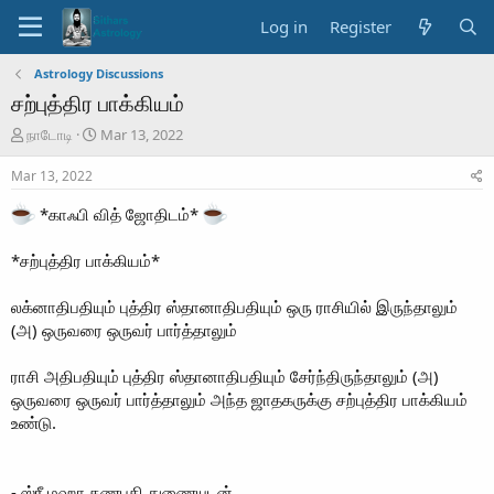
Log in
Register
Astrology Discussions
சற்புத்திர பாக்கியம்
T
S
நாடோடி
Mar 13, 2022
h
t
r
a
Mar 13, 2022
e
r
a
*காஃபி வித் ஜோதிடம்*
t
d
d
s
a
*சற்புத்திர பாக்கியம்*
t
t
a
e
லக்னாதிபதியும் புத்திர ஸ்தானாதிபதியும் ஒரு ராசியில் இருந்தாலும்
r
(அ) ஒருவரை ஒருவர் பார்த்தாலும்
t
e
r
ராசி அதிபதியும் புத்திர ஸ்தானாதிபதியும் சேர்ந்திருந்தாலும் (அ)
ஒருவரை ஒருவர் பார்த்தாலும் அந்த ஜாதகருக்கு சற்புத்திர பாக்கியம்
உண்டு.
- ஸ்ரீ மஹா கணபதி துணையுடன்