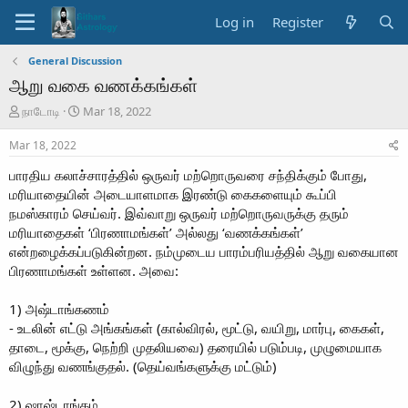
Log in
Register
General Discussion
ஆறு வகை வணக்கங்கள்
T
S
நாடோடி
Mar 18, 2022
h
t
r
a
Mar 18, 2022
e
r
பாரதிய கலாச்சாரத்தில் ஒருவர் மற்றொருவரை சந்திக்கும் போது,
a
t
d
d
மரியாதையின் அடையாளமாக இரண்டு கைகளையும் கூப்பி
s
a
நமஸ்காரம் செய்வர். இவ்வாறு ஒருவர் மற்றொருவருக்கு தரும்
t
t
மரியாதைகள் ‘பிரணாமங்கள்’ அல்லது ‘வணக்கங்கள்’
a
e
என்றழைக்கப்படுகின்றன. நம்முடைய பாரம்பரியத்தில் ஆறு வகையான
r
பிரணாமங்கள் உள்ளன. அவை:
t
e
r
1) அஷ்டாங்கணம்
- உடலின் எட்டு அங்கங்கள் (கால்விரல், மூட்டு, வயிறு, மார்பு, கைகள்,
தாடை, மூக்கு, நெற்றி முதலியவை) தரையில் படும்படி, முழுமையாக
விழுந்து வணங்குதல். (தெய்வங்களுக்கு மட்டும்)
2) ஷாஷ்டாங்கம்